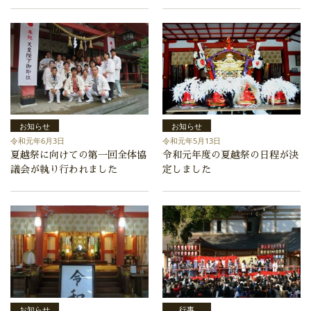
お知らせ
お知らせ
令和元年6月3日
令和元年5月13日
夏越祭に向けての第一回全体協
令和元年度の夏越祭の日程が決
議会が執り行われました
定しました
お知らせ
行事