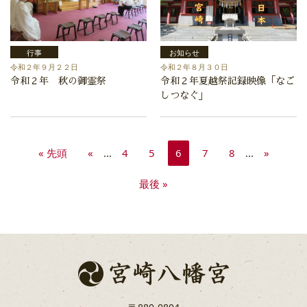
行事
お知らせ
令和２年９月２２日
令和２年８月３０日
令和２年 秋の御霊祭
令和２年夏越祭記録映像「なご
しつなぐ」
« 先頭
«
...
4
5
6
7
8
...
»
最後 »