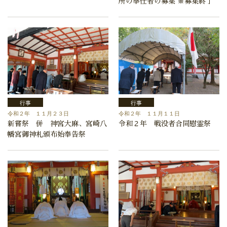
所の奉仕者の募集 ※募集終了
行事
行事
令和２年 １１月２３日
令和２年 １１月１１日
新嘗祭 併 神宮大麻、宮崎八
令和２年 戦没者合同慰霊祭
幡宮御神札頒布始奉告祭