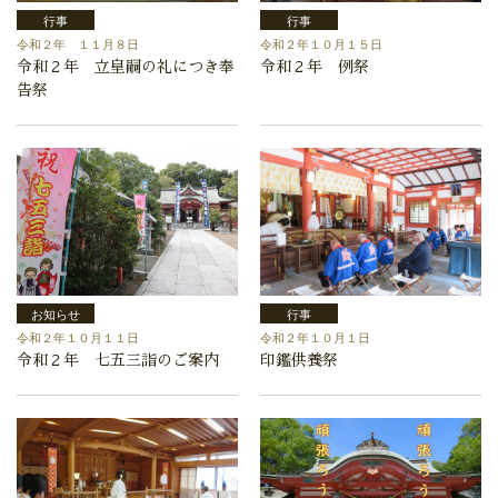
行事
行事
令和２年 １１月８日
令和２年１０月１５日
令和２年 立皇嗣の礼につき奉
令和２年 例祭
告祭
お知らせ
行事
令和２年１０月１１日
令和２年１０月１日
令和２年 七五三詣のご案内
印鑑供養祭