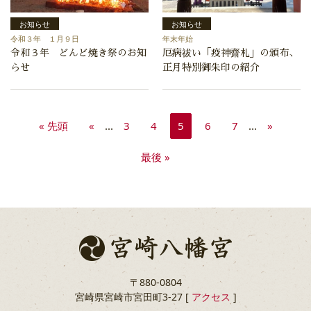
お知らせ
お知らせ
令和３年 １月９日
年末年始
令和３年 どんど焼き祭のお知
厄病祓い「疫神齋札」の頒布、
らせ
正月特別御朱印の紹介
« 先頭
«
...
3
4
5
6
7
...
»
最後 »
〒880-0804
宮崎県宮崎市宮田町3-27 [
アクセス
]