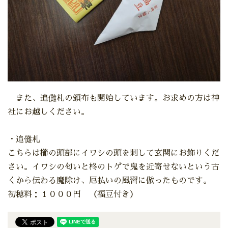
また、追儺札の頒布も開始しています。お求めの方は神
社にお越しください。
・追儺札
こちらは櫛の頭部にイワシの頭を刺して玄関にお飾りくだ
さい。イワシの匂いと柊のトゲで鬼を近寄せないという古
くから伝わる魔除け、厄払いの風習に倣ったものです。
初穂料：１０００円 （福豆付き）