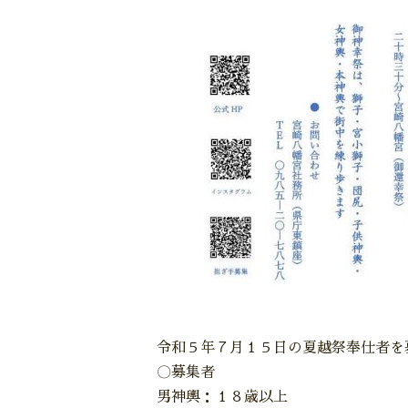
令和５年７月１５日の夏越祭奉仕者を
〇募集者
男神輿：１８歳以上