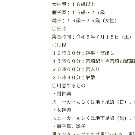
女神輿：１８歳以上
獅子舞：１３歳～２５歳
囃子：１３歳～２５歳（女性）
〇日時
集合時間：令和５年７月１５日（土）
〇行程
１２時３０分：神事・宮出し
１３時００分：宮崎駅前や宮崎市繁華
２０時００分：宮入り
２０時３０分：解散
〇用意するもの
・男神輿
スニーカーもしくは地下足袋（白）、
・女神輿
スニーカーもしくは地下足袋（黒）、
・獅子舞、囃子
黒タンクトップまたは黒Tシャツ、黒