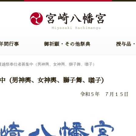
年間行事
御祈願・その他祭典
授与品
夏越祭奉仕者募集中（男神輿、女神輿、獅子舞、囃子）
中（男神輿、女神輿、獅子舞、囃子）
令和５年 ７月１５日