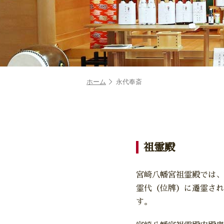
ホーム
永代奉斎
祖霊殿
宮崎八幡宮祖霊殿では、
霊代（位牌）に遷霊され
す。