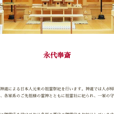
永代奉斎
神道による日本人元来の祖霊祭祀を行います。神道では人が帰
、各家系のご先祖様の霊神とともに祖霊社に祀られ、一家の守